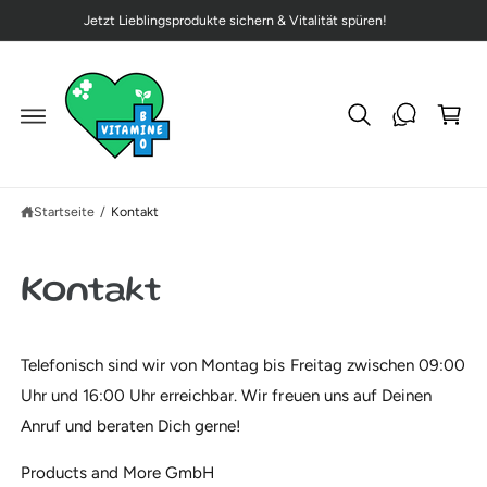
U
Jetzt Lieblingsprodukte sichern & Vitalität spüren!
W
M
I
ar
N
H
e
A
L
n
T
k
or
b
Startseite
/
Kontakt
Kontakt
Telefonisch sind wir von Montag bis Freitag zwischen 09:00
Uhr und 16:00 Uhr erreichbar. Wir freuen uns auf Deinen
Anruf und beraten Dich gerne!
Products and More GmbH