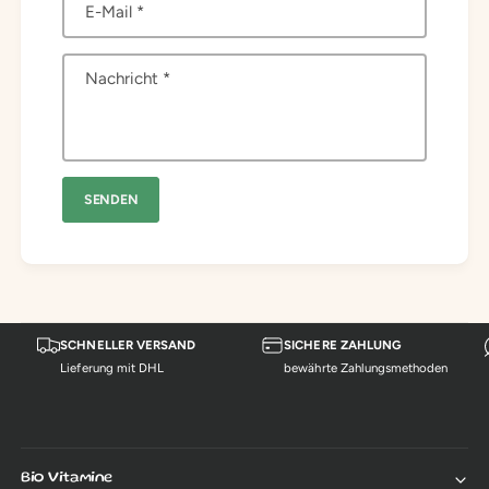
E-Mail
*
i
e
g
Nachricht
*
e
n
SENDEN
SCHNELLER VERSAND
SICHERE ZAHLUNG
Lieferung mit DHL
bewährte Zahlungsmethoden
Bio Vitamine